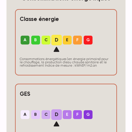
Classe énergie
D
A
B
C
E
F
G
Consommations énergétiques (en énergie primaire) pour
le chauffage, la production d'eau chaude sanitaire et le
refroidissement Indice de mesure : kWhEP/m2.an
GES
D
A
B
C
E
F
G