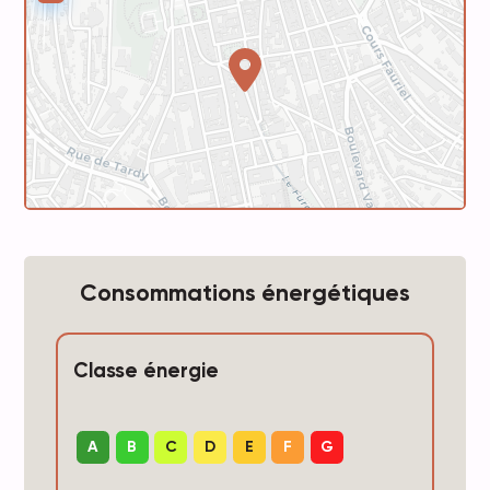
Consommations énergétiques
Classe énergie
A
B
C
D
E
F
G