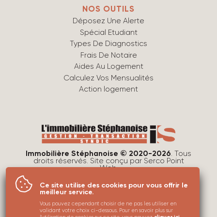
NOS OUTILS
Déposez Une Alerte
Spécial Etudiant
Types De Diagnostics
Frais De Notaire
Aides Au Logement
Calculez Vos Mensualités
Action logement
Immobilière Stéphanoise © 2020-2026
. Tous
droits réservés. Site conçu par
Serco Point
Web
.
Mentions légales
Ce site utilise des cookies pour vous offrir le
Protection des données
meilleur service.
Utilisations des cookies
Vous pouvez cependant choisir de ne pas les utiliser en
validant votre choix ci-dessous. Pour en savoir plus sur
Plan du site