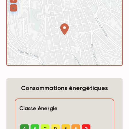
−
Consommations énergétiques
Classe énergie
A
B
C
D
E
F
G