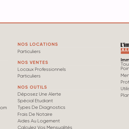
NOS LOCATIONS
Particuliers
Imm
NOS VENTES
Tou
Poi
Locaux Professionnels
Men
Particuliers
Pro
NOS OUTILS
Uti
Déposez Une Alerte
Pla
Spécial Etudiant
Types De Diagnostics
com
Frais De Notaire
Aides Au Logement
Calculez Vos Mensualités