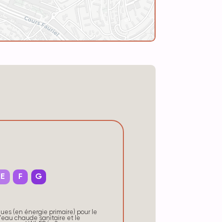
E
F
G
s (en énergie primaire) pour le
'eau chaude sanitaire et le