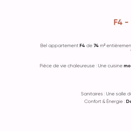
F4 -
Bel appartement
F4
de
74
m² entièreme
Pièce de vie chaleureuse : Une cuisine
mo
Sanitaires : Une sall
Confort & Énergie :
Do