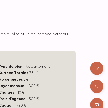
e qualité et un bel espace extérieur !
Type de bien :
Appartement
Surface Totale :
73m²
Nb de pièces :
4
Loyer mensuel :
800 €
Charges :
10 €
Frais d'agence :
500 €
Caution :
790 €