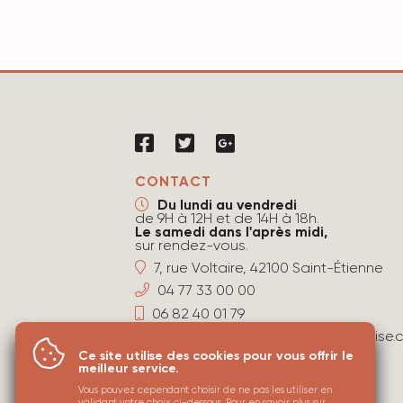
CONTACT
Du lundi au vendredi
de 9H à 12H et de 14H à 18h.
Le samedi dans l'après midi,
sur rendez-vous.
7, rue Voltaire, 42100 Saint-Étienne
04 77 33 00 00
06 82 40 01 79
agence@immobiliere-stephanoise.
Ce site utilise des cookies pour vous offrir le
meilleur service.
Vous pouvez cependant choisir de ne pas les utiliser en
validant votre choix ci-dessous. Pour en savoir plus sur