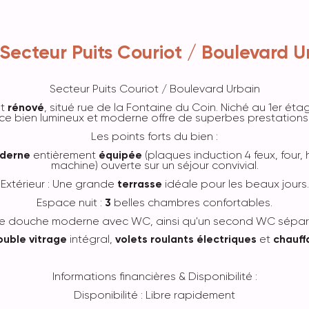
 Secteur Puits Couriot / Boulevard U
Secteur Puits Couriot / Boulevard Urbain
nt
rénové
, situé
rue de la Fontaine du Coin
. Niché au 1er ét
ce bien lumineux et moderne offre de superbes prestations
Les points forts du bien :
derne
entièrement
équipée
(plaques induction 4 feux, four, h
machine) ouverte sur un séjour convivial.
Extérieur : Une grande
terrasse
idéale pour les beaux jours.
Espace nuit :
3
belles chambres confortables.
e de douche moderne avec WC, ainsi qu'un second WC séparé
uble vitrage
intégral,
volets roulants électriques
et
chauff
Informations financières & Disponibilité :
Disponibilité : Libre rapidement