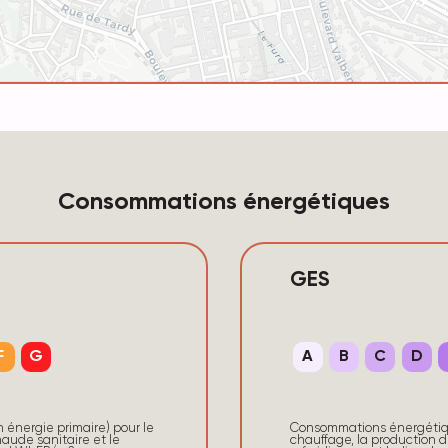
Consommations énergétiques
GES
F
G
A
B
C
D
énergie primaire) pour le
Consommations énergétique
aude sanitaire et le
chauffage, la production d