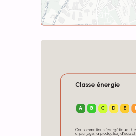
Classe énergie
A
B
C
D
E
Consommations énergétiques (en 
chauffage, la production d'eau ch