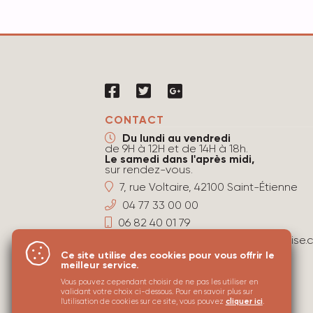
CONTACT
Du lundi au vendredi
de 9H à 12H et de 14H à 18h.
Le samedi dans l'après midi,
sur rendez-vous.
7, rue Voltaire, 42100 Saint-Étienne
04 77 33 00 00
06 82 40 01 79
agence@immobiliere-stephanoise.
Ce site utilise des cookies pour vous offrir le
meilleur service.
Vous pouvez cependant choisir de ne pas les utiliser en
validant votre choix ci-dessous. Pour en savoir plus sur
l'utilisation de cookies sur ce site, vous pouvez
cliquer ici
.