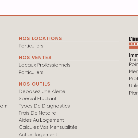
NOS LOCATIONS
Particuliers
Imm
NOS VENTES
Tou
Poi
Locaux Professionnels
Men
Particuliers
Pro
NOS OUTILS
Uti
Déposez Une Alerte
Pla
Spécial Etudiant
Types De Diagnostics
com
Frais De Notaire
Aides Au Logement
Calculez Vos Mensualités
Action logement