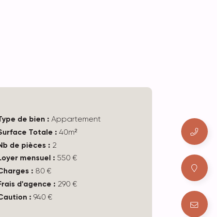
Type de bien :
Appartement
Surface Totale :
40m²
Nb de pièces :
2
Loyer mensuel :
550 €
Charges :
80 €
Frais d'agence :
290 €
Caution :
940 €