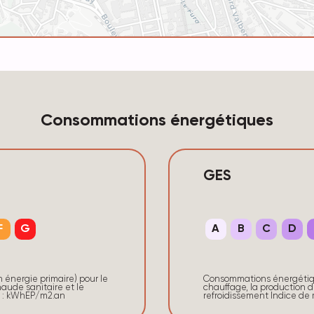
Consommations énergétiques
GES
F
G
A
B
C
D
énergie primaire) pour le
Consommations énergétique
aude sanitaire et le
chauffage, la production d
e : kWhEP/m2.an
refroidissement Indice d