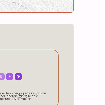
E
F
G
s (en énergie primaire) pour le
'eau chaude sanitaire et le
e mesure : kWhEP/m2.an