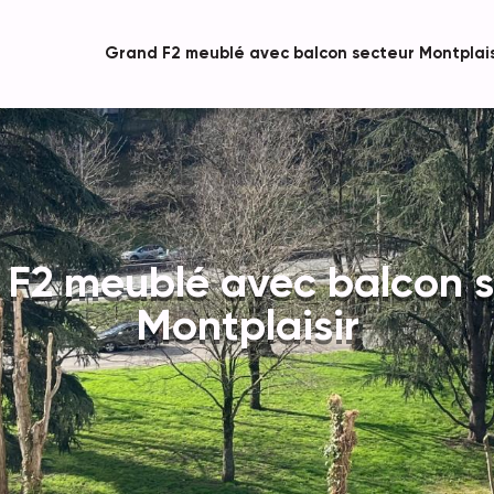
Grand F2 meublé avec balcon secteur Montplais
 F2 meublé avec balcon s
Montplaisir