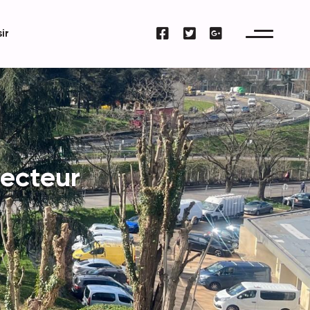
ir
ecteur