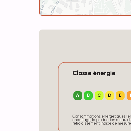
Classe énergie
A
B
C
D
E
Consommations énergétiques (en 
chauffage, la production d'eau ch
refroidissement Indice de mesur