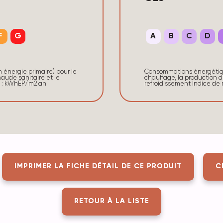
F
G
A
B
C
D
énergie primaire) pour le
Consommations énergétique
aude sanitaire et le
chauffage, la production d
e : kWhEP/m2.an
refroidissement Indice d
IMPRIMER LA FICHE DÉTAIL DE CE PRODUIT
C
RETOUR À LA LISTE