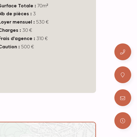
Surface Totale :
70m²
Nb de pièces :
3
Loyer mensuel :
530 €
Charges :
30 €
Frais d'agence :
310 €
Caution :
500 €
Leaflet