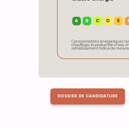
A
B
C
D
E
Consommations énergétiques (en 
chauffage, la production d'eau ch
refroidissement Indice de mesur
DOSSIER DE CANDIDATURE