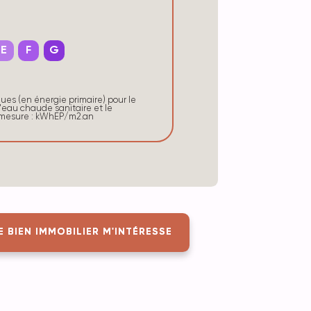
E
F
G
s (en énergie primaire) pour le
'eau chaude sanitaire et le
e mesure : kWhEP/m2.an
E BIEN IMMOBILIER M'INTÉRESSE