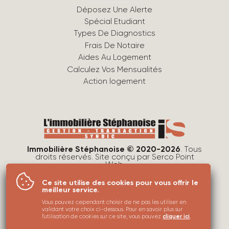
Déposez Une Alerte
Spécial Etudiant
Types De Diagnostics
Frais De Notaire
Aides Au Logement
Calculez Vos Mensualités
Action logement
Immobilière Stéphanoise © 2020-2026
. Tous
droits réservés. Site conçu par
Serco Point
Web
.
Mentions légales
Ce site utilise des cookies pour vous offrir le
Protection des données
meilleur service.
Utilisations des cookies
Vous pouvez cependant choisir de ne pas les utiliser en
validant votre choix ci-dessous. Pour en savoir plus sur
Plan du site
l'utilisation de cookies sur ce site, vous pouvez
cliquer ici
.