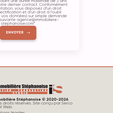
dant une durée maximale de 3 ans
tre dernier contact. Conformément
tation, vous disposez d'un droit
ctification et d'un droit à l’oubli
e vos données) sur simple demande
 suivante
agence@immobiliere-
stephanoise.com
*
ENVOYER
obilière Stéphanoise © 2020-2026
.
s droits réservés. Site conçu par
Serco
nt Web
.