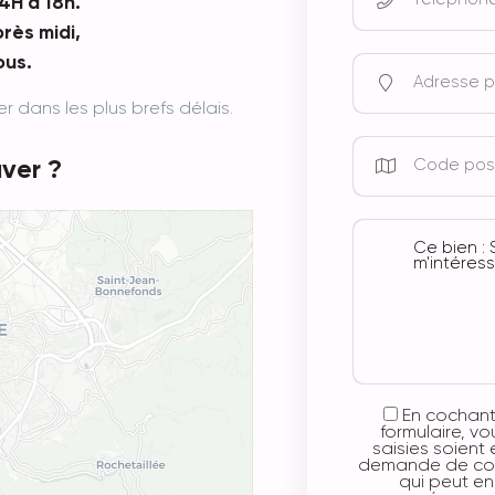
4H à 18h.
rès midi,
ous.
dans les plus brefs délais.
ver ?
Leaflet
En cochant
formulaire, v
saisies soient
demande de cont
qui peut e