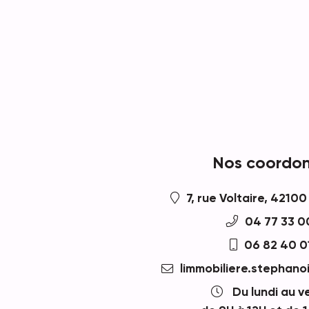
Nos coordo
7, rue Voltaire, 4210
04 77 33 0
06 82 40 0
limmobiliere.stephano
Du lundi au v