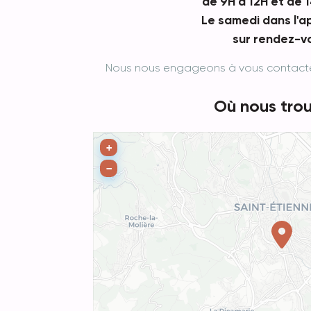
de 9H à 12H et de 1
Le samedi dans l'ap
sur rendez-v
Nous nous engageons à vous contacter 
Où nous trou
+
−