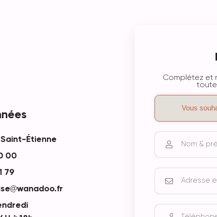
Complétez et r
toute
nnées
0 Saint-Étienne
0 00
1 79
ise
wanadoo.fr
endredi