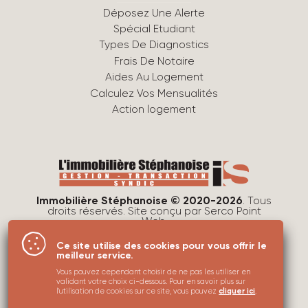
Déposez Une Alerte
Spécial Etudiant
Types De Diagnostics
Frais De Notaire
Aides Au Logement
Calculez Vos Mensualités
Action logement
Immobilière Stéphanoise © 2020-2026
. Tous
droits réservés. Site conçu par
Serco Point
Web
.
Mentions légales
Ce site utilise des cookies pour vous offrir le
Protection des données
meilleur service.
Utilisations des cookies
Vous pouvez cependant choisir de ne pas les utiliser en
validant votre choix ci-dessous. Pour en savoir plus sur
Plan du site
l'utilisation de cookies sur ce site, vous pouvez
cliquer ici
.