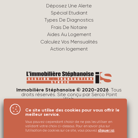
Déposez Une Alerte
Spécial Etudiant
Types De Diagnostics
Frais De Notaire
Aides Au Logement
Calculez Vos Mensualités
Action logement
Immobilière Stéphanoise © 2020-2026
. Tous
droits réservés. Site conçu par
Serco Point
Web
.
Mentions légales
Ce site utilise des cookies pour vous offrir le
Protection des données
meilleur service.
Utilisations des cookies
Vous pouvez cependant choisir de ne pas les utiliser en
validant votre choix ci-dessous. Pour en savoir plus sur
Plan du site
l'utilisation de cookies sur ce site, vous pouvez
cliquer ici
.