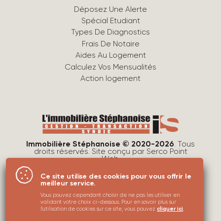
Déposez Une Alerte
Spécial Etudiant
Types De Diagnostics
Frais De Notaire
Aides Au Logement
Calculez Vos Mensualités
Action logement
Immobilière Stéphanoise © 2020-2026
. Tous
droits réservés. Site conçu par
Serco Point
Web
.
Mentions légales
Ce site utilise des cookies pour vous offrir le
Protection des données
meilleur service.
Utilisations des cookies
Vous pouvez cependant choisir de ne pas les utiliser en
validant votre choix ci-dessous. Pour en savoir plus sur
Plan du site
l'utilisation de cookies sur ce site, vous pouvez
cliquer ici
.