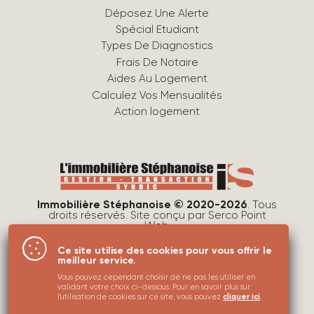
Déposez Une Alerte
Spécial Etudiant
Types De Diagnostics
Frais De Notaire
Aides Au Logement
Calculez Vos Mensualités
Action logement
Immobilière Stéphanoise © 2020-2026
. Tous
droits réservés. Site conçu par
Serco Point
Web
.
Mentions légales
Ce site utilise des cookies pour vous offrir le
Protection des données
meilleur service.
Utilisations des cookies
Vous pouvez cependant choisir de ne pas les utiliser en
validant votre choix ci-dessous. Pour en savoir plus sur
Plan du site
l'utilisation de cookies sur ce site, vous pouvez
cliquer ici
.